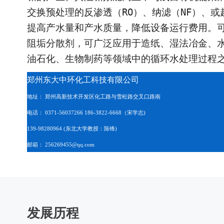
交换预处理的反渗透（
RO
）、纳滤（
NF
）、或
提高产水量和产水质量，降低设备运行费用。
阻垢分散剂，可广泛应用于造纸、湿法冶金、
油石化、生物制药等领域中的循环水处理过程
郑州东大中环化工科技有限公司
地址： 郑州高新技术开发区化工路与雪松路交叉口路南
电话：
0371-56037266 186-3822-6668
（宋学志
)
139-98280964 (
东北大学教授：陈锋
)
邮箱：
256269455@qq.com
发展历程